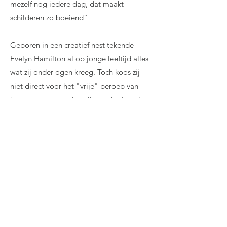
mezelf nog iedere dag, dat maakt
schilderen zo boeiend”
Geboren in een creatief nest tekende
Evelyn Hamilton al op jonge leeftijd alles
wat zij onder ogen kreeg. Toch koos zij
niet direct voor het "vrije" beroep van
kunstenaar maar ging zij aan de slag als
grafisch vormgever en illustrator.
Door de drang naar volledige creatieve
vrijheid wilde zij zich liever geheel aan de
kunst wijden. Ze besloot alsnog een
opleiding te volgen aan de Academie
voor de Schone Kunsten in Arendonk
België waar zij afstudeerde met een